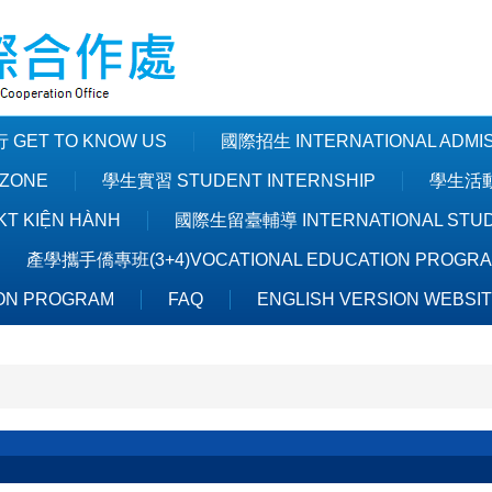
GET TO KNOW US
國際招生 INTERNATIONAL ADMI
ZONE
學生實習 STUDENT INTERNSHIP
學生活動 
T KIỆN HÀNH
國際生留臺輔導 INTERNATIONAL STUDE
產學攜手僑專班(3+4)VOCATIONAL EDUCATION PROGR
ON PROGRAM
FAQ
ENGLISH VERSION WEBSI