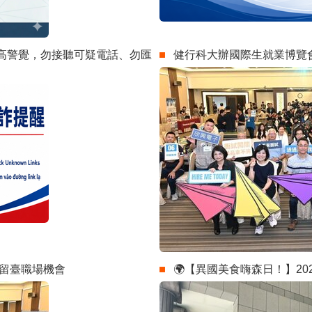
高警覺，勿接聽可疑電話、勿匯
健行科大辦國際生就業博覽會
升留臺職場機會
🌍【異國美食嗨森日！】20