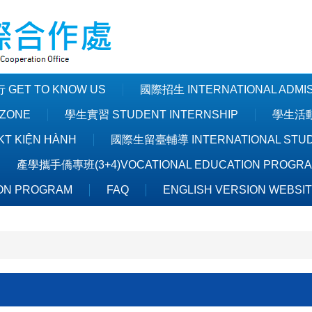
GET TO KNOW US
國際招生 INTERNATIONAL ADMI
ZONE
學生實習 STUDENT INTERNSHIP
學生活動 
T KIỆN HÀNH
國際生留臺輔導 INTERNATIONAL STUDE
產學攜手僑專班(3+4)VOCATIONAL EDUCATION PROGR
ON PROGRAM
FAQ
ENGLISH VERSION WEBSI