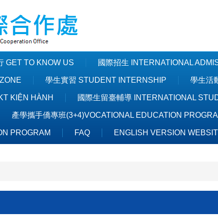
GET TO KNOW US
國際招生 INTERNATIONAL ADMI
ZONE
學生實習 STUDENT INTERNSHIP
學生活動 
T KIỆN HÀNH
國際生留臺輔導 INTERNATIONAL STUDE
產學攜手僑專班(3+4)VOCATIONAL EDUCATION PROGR
ON PROGRAM
FAQ
ENGLISH VERSION WEBSI