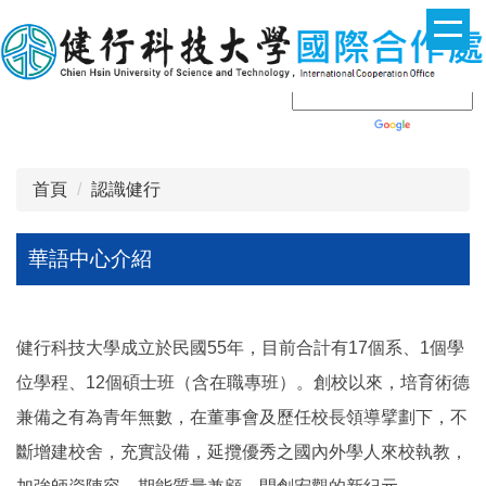
跳
到
主
要
內
Powered by
Translate
容
區
首頁
認識健行
華語中心介紹
健行科技大學成立於民國55年，目前合計有17個系、1個學
位學程、12個碩士班（含在職專班）。創校以來，培育術德
兼備之有為青年無數，在董事會及歷任校長領導擘劃下，不
斷增建校舍，充實設備，延攬優秀之國內外學人來校執教，