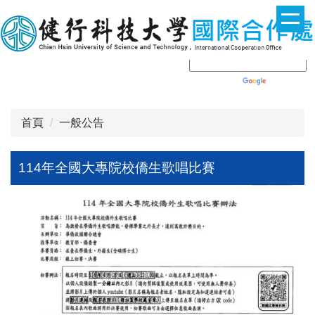
跳
到
主
要
內
Powered by
Translate
容
區
首頁
一般公告
114年全國大專院校僑生歌唱比賽