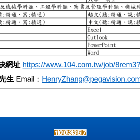
職缺網址
https://www.104.com.tw/job/8rem3
鄭先生
Email：
HenryZhang@pegavision.co