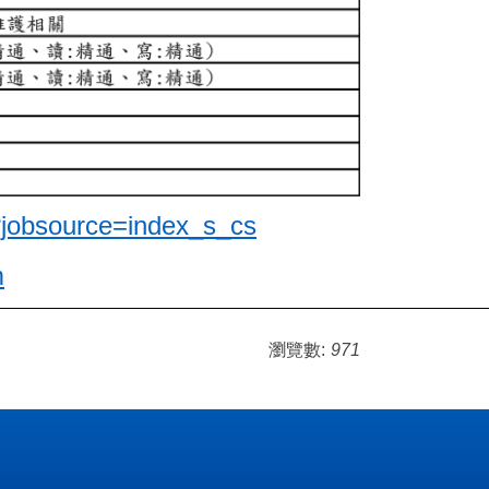
?jobsource=index_s_cs
m
瀏覽數:
971