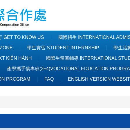
GET TO KNOW US
國際招生 INTERNATIONAL ADMI
ZONE
學生實習 STUDENT INTERNSHIP
學生活動 
T KIỆN HÀNH
國際生留臺輔導 INTERNATIONAL STUDE
產學攜手僑專班(3+4)VOCATIONAL EDUCATION PROGR
ON PROGRAM
FAQ
ENGLISH VERSION WEBSI